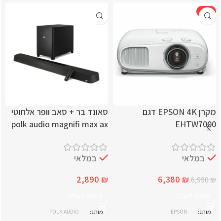
-9%
מקרן EPSON 4K דגם
סאונד בר + סאב וופר אלחוטי
polk audio magnifi max ax
EHTW7000
במלאי
במלאי
2,890
₪
6,380
₪
6,990
₪
הוספה לעגלה
הוספה לעגלה
מותג
EPSON
מותג
POLK AUDIO