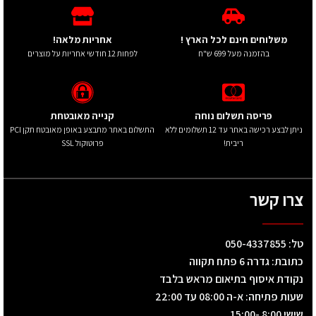
משלוחים חינם לכל הארץ !
אחריות מלאה!
בהזמנה מעל 699 ש"ח
לפחות 12 חודשי אחריות על מוצרים
פריסה תשלום נוחה
קנייה מאובטחת
ניתן לבצע רכישה באתר עד 12 תשלומים ללא
התשלום באתר מתבצע באופן מאובטח תקן PCI
ריבית!
פרוטוקול SSL
צרו קשר
טל: 050-4337855
כתובת: גדרה 6 פתח תקווה
נקודת איסוף בתיאום מראש בלבד
שעות פתיחה: א-ה 08:00 עד 22:00
שישי 8:00 -15:00