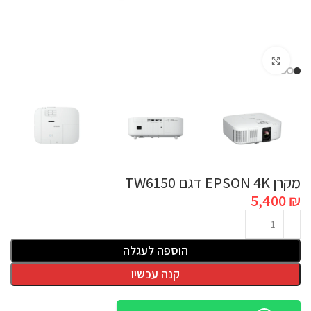
לחץ להגדלה
מקרן EPSON 4K דגם TW6150
5,400
₪
הוספה לעגלה
קנה עכשיו