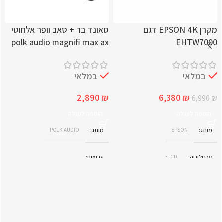
מקרן EPSON 4K דגם
סאונד בר + סאב וופר אלחוטי
polk audio magnifi max ax
EHTW7000
במלאי
במלאי
2,890
₪
6,380
₪
6,990
₪
הוספה לעגלה
הוספה לעגלה
מותג
EPSON
מותג
POLK AUDIO
טכנולוגיה
3LCD
ערוצים
5.1.2 ערוצים (11 רמקולים + סאבוופר
רזולוציה
אלחוטי)
4K PRO-UHD (3840 x 2160)
פורמט סאונד