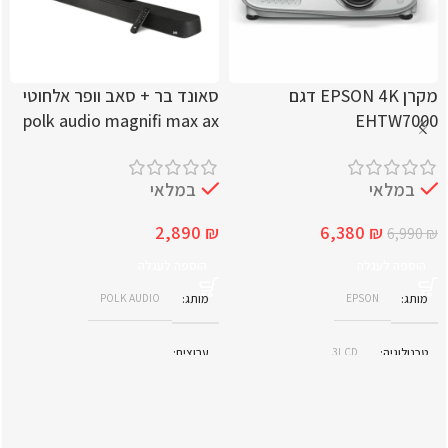
מקרן EPSON 4K דגם
סאונד בר + סאב וופר אלחוטי
polk audio magnifi max ax
EHTW7000
במלאי
במלאי
2,890
₪
6,380
₪
6,990
₪
הוספה לעגלה
הוספה לעגלה
מותג
EPSON
מותג
POLK AUDIO
טכנולוגיה
3LCD
ערוצים
5.1.2 ערוצים (11 רמקולים + סאבוופר
רזולוציה
אלחוטי)