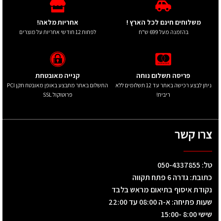
משלוחים חינם לכל הארץ !
אחריות מלאה!
בהזמנה מעל 699 ש"ח
לפחות 12 חודשי אחריות על מוצרים
פריסה תשלום נוחה
קנייה מאובטחת
ניתן לבצע רכישה באתר עד 12 תשלומים ללא
התשלום באתר מתבצע באופן מאובטח תקן PCI
ריבית!
פרוטוקול SSL
צרו קשר
טל: 050-4337855
כתובת: גדרה 6 פתח תקווה
נקודת איסוף בתיאום מראש בלבד
שעות פתיחה: א-ה 08:00 עד 22:00
שישי 8:00 -15:00