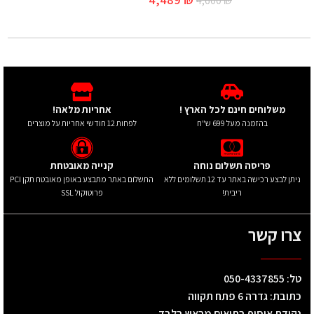
4,600
₪
משלוחים חינם לכל הארץ !
אחריות מלאה!
בהזמנה מעל 699 ש"ח
לפחות 12 חודשי אחריות על מוצרים
פריסה תשלום נוחה
קנייה מאובטחת
ניתן לבצע רכישה באתר עד 12 תשלומים ללא
התשלום באתר מתבצע באופן מאובטח תקן PCI
ריבית!
פרוטוקול SSL
צרו קשר
טל: 050-4337855
כתובת: גדרה 6 פתח תקווה
נקודת איסוף בתיאום מראש בלבד