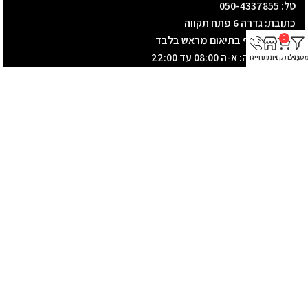
טל: 050-4337855
כתובת: גדרה 6 פתח תקווה
נקודת איסוף בתיאום מראש בלבד
0
שעות פתיחה: א-ה 08:00 עד 22:00
סננים
עגלת קניות
חנות
חייגו
שישי 8:00 -15:00
שבת סגור
קטגוריות חנות
טלוויזיות
מסכי הקרנה
מערכות סאונד
מקרנים
מתקנים למסכים
ציוד הגברה
תפריט