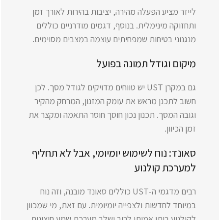
לייזר מציע הפעלה מהירה, יציבות בהירות לאורך זמן
ותחזוקה מינימלית. בנוסף, דגמים מודרניים כוללים
מנגנוני בטיחות שמפחיתים עוצמה במצבים מסוימים.
מיקום וגודל תמונה בפועל
גם במקרן UST יש טווחים מדויקים לגודל מסך. לכן
חשוב לתכנן מראש את עומק המזנון, המרחק מהקיר
וגובה המסך. תכנון נכון חוסך חוסר התאמה ומקצר את
זמן הכיוון.
סאונד: נוח לשימוש יומיומי, אבל לא תחליף
למערכת קולנוע
רבים מדגמי ה-UST כוללים סאונד מובנה, וזה נוח
במיוחד לחדשות ולצפייה יומיומית. עם זאת, מי שמכוון
לקולנוע ביתי אמיתי לרוב ישלב מערכת שמע חיצונית.