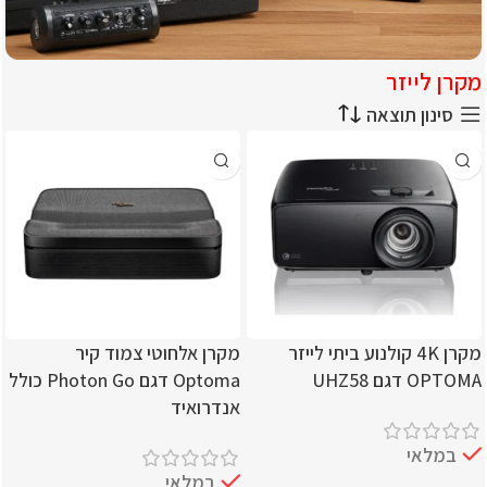
מקרן לייזר
עידן הסאונד מוצרי סאונד
סינון תוצאה
וסינמה
כל המוצרים לחווית קולנוע מושלמת
מקרן 4K קולנוע ביתי לייזר
מקרן אלחוטי צמוד קיר
OPTOMA דגם UHZ58
Optoma דגם Photon Go כולל
אנדרואיד
במלאי
במלאי