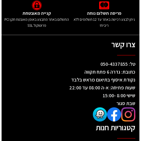
פריסה תשלום נוחה
קנייה מאובטחת
ניתן לבצע רכישה באתר עד 12 תשלומים ללא
התשלום באתר מתבצע באופן מאובטח תקן PCI
ריבית!
פרוטוקול SSL
צרו קשר
טל: 050-4337855
כתובת: גדרה 6 פתח תקווה
נקודת איסוף בתיאום מראש בלבד
שעות פתיחה: א-ה 08:00 עד 22:00
שישי 8:00 -15:00
שבת סגור
קטגוריות חנות