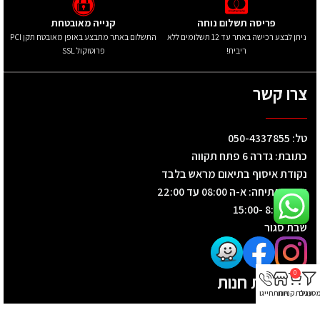
פריסה תשלום נוחה
קנייה מאובטחת
ניתן לבצע רכישה באתר עד 12 תשלומים ללא
התשלום באתר מתבצע באופן מאובטח תקן PCI
ריבית!
פרוטוקול SSL
צרו קשר
טל: 050-4337855
כתובת: גדרה 6 פתח תקווה
נקודת איסוף בתיאום מראש בלבד
שעות פתיחה: א-ה 08:00 עד 22:00
שישי 8:00 -15:00
שבת סגור
0
קטגוריות חנות
סננים
עגלת קניות
חנות
חייגו